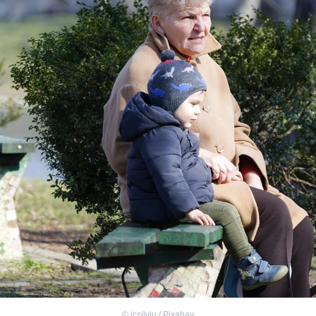
©
icsilviu / Pixabay