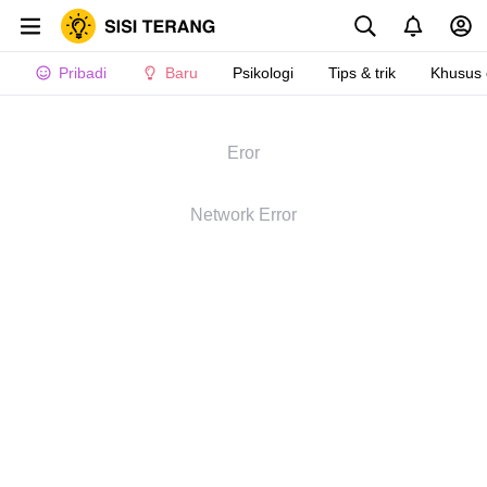
Pribadi
Baru
Psikologi
Tips & trik
Khusus
Eror
Network Error